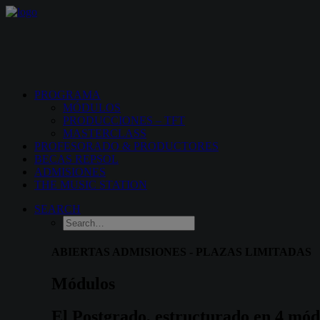
PROGRAMA
MÓDULOS
PRODUCCIONES – TFT
MASTERCLASS
PROFESORADO & PRODUCTORES
BECAS REPSOL
ADMISIONES
THE MUSIC STATION
SEARCH
ABIERTAS ADMISIONES - PLAZAS LIMITADAS
Módulos
El
Postgrado,
estructurado
en
4
mód