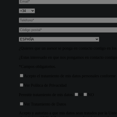
¿Quieres que un asesor se ponga en contacto contigo en lo
¿Estas interesado en que nos pongamos en contacto contig
*Campos obligatorios.
Acepto el tratamiento de mis datos personales conforme a
Ver Política de Privacidad
Permitir tratamiento de mis datos.
SI
NO
Ver Tratamiento de Datos
Acepto y autorizo a que mis datos sean tratados por la Unive