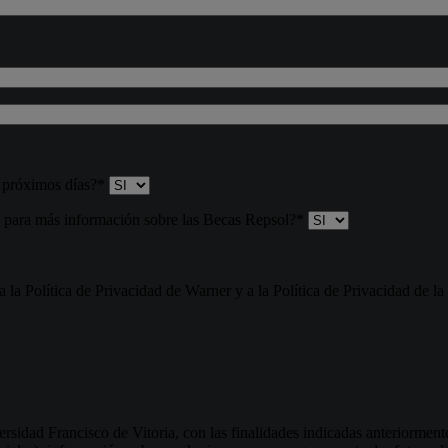
s próximos días?*
o para más información sobre las Becas Repsol?*
 la Política de Privacidad de Warner y a la Política de Privacidad de la
rsidad Francisco de Vitoria, con las finalidades indicadas anteriorment