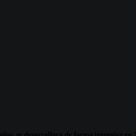
ulos,
se
desarrollará
de
forma
intensiva
en