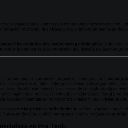
ico que capacitarán al alumno para comprender el proceso creativo, artí
a formación recibiendo dos Masterclass que impartirán sendos productor
la mano de los renombrados productores profesionales
que imparten el
án para enfrentar con éxito la producción que deberán realizar por gru
cer a fondo la fase que sucede después de haber grabado todas las pista
e los tres procesos fundamentales que se deben realizar para obtener e
tará con los conocimientos básicos necesarios para abordar la comerci
 relacionarán en el proceso así como los derechos asociados al product
 a la mezcla e impartidas por mixers profesionales y otra a visitar un es
as en ejercicios prácticos individuales
de edición avanzada con técni
de la post-producción, también por grupos, con los productores profesion
pecialista
en
Pro
Tools