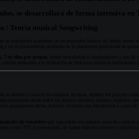
ulos,
se
desarrollará
de
forma
intensiva
en
io
/
Teoría
musical
Songwriting
ue se introducirá al alumno en los principios básicos del audio, desde s
ng y en el conocimiento profundo de la plataforma profesional de graba
s, 7 de ellas por grupos
, donde descubrirán el equipamiento y uso de u
estarán dedicadas a la realización de ejercicios prácticos individuales 
án al alumno a conocer los equipos, técnicas, detalles del proceso creat
cuadamente desde todos los ángulos (técnico, artístico, logístico, ejec
ón propiamente dicha. Además, recibirán una Masterclass a cargo de un 
 musicales de renombre
que supondrán una primera toma de contacto con
rupos como TFT y comenzarán, de forma didáctica primero y práctica a co