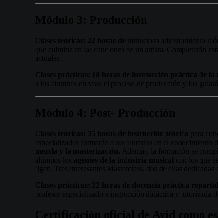
Módulo
3:
Producción
Clases teóricas: 22 horas de
minucioso adiestramiento teór
que culmina en las canciones de un artista. Completarán est
actuales.
Clases prácticas: 10 horas de instrucción práctica de 
a los alumnos en vivo el proceso de producción y los guiar
Módulo
4:
Post-
Producción
Clases teóricas: 35 horas de instrucción teórica
para cono
especializados formarán a los alumnos en el conocimiento d
mezcla y la masterización.
Además, la formación se comple
alumnos los
agentes de la industria musical
con los que se
rigen. Tres interesantes Masterclass, dos de ellas dedicadas
Clases prácticas: 22 horas de docencia práctica repartid
profesor especializado e instrucción didáctica y tutorizada 
Certificación
oficial
de
Avid
como
es