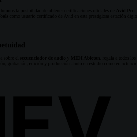
alumnos la posibilidad de obtener certificaciones oficiales de
Avid Pro 
ools
como usuario certificado de Avid en esta prestigiosa estación digita
petuidad
va sobre el
secuenciador de audio
y
MIDI Ableton
, regala a todos lo
ión, grabación, edición y producción -tanto en estudio como en actuacio