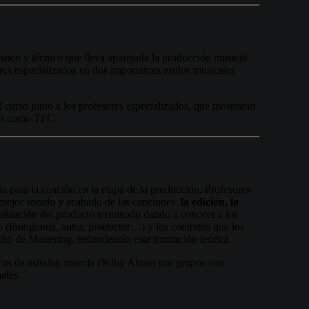
stico y técnico que lleva aparejada la producción musical
es especializados en dos importantes estilos musicales
 curso junto a los profesores especializados, que mostrarán
pos como TFC.
s para la canción en la etapa de la producción. Profesores
l mejor sonido y acabado de las canciones:
la edición, la
alización del producto terminado dando a conocer a los
o (fonograma, autor, productor…) y los contratos que los
tudio de Mastering, redondearán esta formación teórica.
cos de estudio, mezcla Dolby Atmos por grupos con
ales.